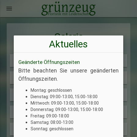
menu
Galerie
Aktuelles
perm_media
Advent
23
Geänderte Öffnungszeiten
Bitte beachten Sie unsere geänderten
perm_media
Advent 2019
Öffnungszeiten.
65
Montag: geschlossen
perm_media
Blumen
46
Dienstag: 09:00-13:00, 15:00-18:00
Mittwoch: 09:00-13:00, 15:00-18:00
Donnerstag: 09:00-13:00, 15:00-18:00
perm_media
Eröffnung
5
Freitag: 09:00-18:00
Samstag: 08:00-13:00
perm_media
Sonntag: geschlossen
Geschenke
36